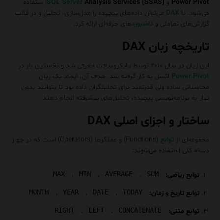
Power Pivot
و
Analysis Services (SSAS)
SQL Server
استفاده
می‌شود. با
DAX
می‌توان داده‌های پیچیده را مدل‌سازی، تحلیل و در قالب
گزارش‌های تعاملی و
داشبورد
های حرفه‌ای ارائه کرد.
تاریخچه زبان DAX
این زبان در سال ۲۰۱۰ توسط مایکروسافت معرفی شد و نخستین بار در
Power Pivot
اکسل به کار گرفته شد. هدف آن، ایجاد یک زبان
محاسباتی ساده ولی قدرتمند برای تحلیلگران داده بود تا بتوانند بدون
نیاز به برنامه‌نویسی پیچیده، تحلیل‌های پیشرفته انجام دهند.
ساختار و اجزای اصلی DAX
مجموعه‌ای از
توابع
(Functions) و عملگرها (Operators) است که در چهار
دسته کلی استفاده می‌شوند:
MAX
MIN
AVERAGE
SUM
توابع ریاضی:
،
،
،
MONTH
YEAR
DATE
TODAY
توابع تاریخ و زمان:
،
،
،
RIGHT
LEFT
CONCATENATE
توابع متنی:
،
،