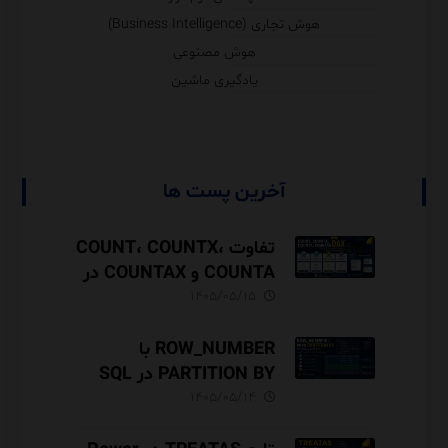
هوش تجاری (Business Intelligence)
هوش مصنوعی
یادگیری ماشین
آخرین پست ها
تفاوت COUNT، COUNTX،
COUNTA و COUNTAX در
DAX
۱۴۰۵/۰۵/۱۵
ROW_NUMBER با
PARTITION BY در SQL
Server آموزش کامل با مثال
۱۴۰۵/۰۵/۱۴
و نکات Performance