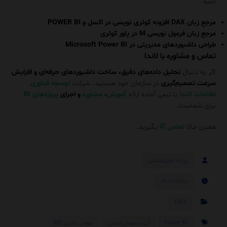
کنید:
مرجع زبان DAX افزونه کوئری نویسی در اکسل و POWER BI
مرجع زبان فرمول نویسی M در پاور کوئری
طراحی داشبوردهای مدیریتی در Microsoft Power BI
تماس و مشاوره با لاندا
اگر به دنبال
تحلیل داده‌های دقیق، ساخت داشبوردهای حرفه‌ای و افزایش
سرعت تصمیم‌گیری
در سازمان خود هستید، شرکت
توسعه فناوری
اطلاعات لاندا
با تیمی آماده ارائه
آموزش
،
مشاوره
و اجرای
پروژه‌های BI
برای شماست.
همین حالا
تماس
✆
بگیرید.
روزبه امیرعصامی
۱۴۰۳/۱۲/۱۰
DAX
Power BI
آینده هوش تجاری
هوش تجاری (BI)