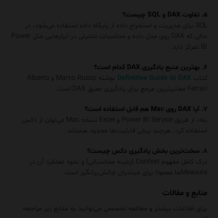
۵. تفاوت DAX و SQL چیست؟
SQL برای مدیریت و استخراج داده از پایگاه داده استفاده می‌شود، در
حالی که DAX روی مدل داده و محاسبات تحلیلی در ابزارهایی مثل Power
BI تمرکز دارد.
۶. بهترین منبع یادگیری DAX کدام است؟
کتاب
Definitive Guide to DAX
نوشته Marco Russo و Alberto
Ferrari معتبرترین مرجع برای یادگیری عمیق DAX است.
۷. آیا DAX روی Mac هم قابل استفاده است؟
بله، از طریق Power BI Service و Excel نسخه Mac می‌توان از دکس
استفاده کرد، هرچند برخی قابلیت‌ها محدود هستند.
۸. سخت‌ترین بخش یادگیری دکس چیست؟
درک کامل مفهوم Context (زمینه محاسباتی) و نحوه عملکرد آن در
Measureها معمولا برای مبتدیان چالش‌برانگیز است.
منابع و مقالات
برای اطلاعات بیشتر و مطالعه تخصصی می‌توانید به منابع زیر مراجعه