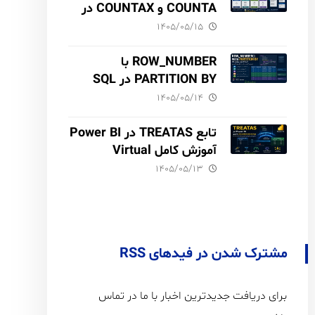
COUNTA و COUNTAX در
DAX
۱۴۰۵/۰۵/۱۵
ROW_NUMBER با
PARTITION BY در SQL
Server آموزش کامل با مثال
۱۴۰۵/۰۵/۱۴
و نکات Performance
تابع TREATAS در Power BI
آموزش کامل Virtual
Relationship،
۱۴۰۵/۰۵/۱۳
Performance و مقایسه با
USERELATIONSHIP
مشترک شدن در فیدهای RSS
برای دریافت جدیدترین اخبار با ما در تماس