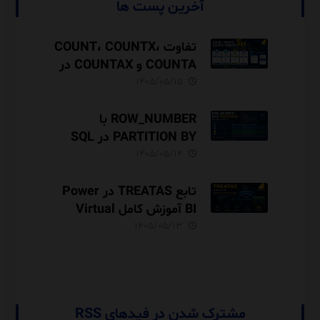
آخرین پست ها
تفاوت COUNT، COUNTX،
COUNTA و COUNTAX در
DAX
۱۴۰۵/۰۵/۱۵
ROW_NUMBER با
PARTITION BY در SQL
Server آموزش کامل با مثال
۱۴۰۵/۰۵/۱۴
و نکات Performance
تابع TREATAS در Power
BI آموزش کامل Virtual
Relationship،
۱۴۰۵/۰۵/۱۳
Performance و مقایسه با
USERELATIONSHIP
مشترک شدن در فیدهای RSS