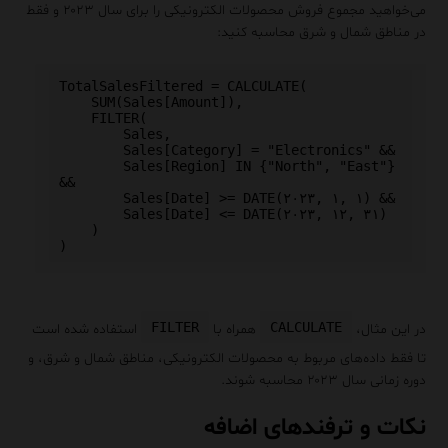
می‌خواهید مجموع فروش محصولات الکترونیکی را برای سال ۲۰۲۳ و فقط
در مناطق شمال و شرق محاسبه کنید:
TotalSalesFiltered = CALCULATE(

    SUM(Sales[Amount]),

    FILTER(

        Sales,

        Sales[Category] = "Electronics" &&

        Sales[Region] IN {"North", "East"} 
&&

        Sales[Date] >= DATE(۲۰۲۳, ۱, ۱) &&

        Sales[Date] <= DATE(۲۰۲۳, ۱۲, ۳۱)

    )

FILTER
CALCULATE
در این مثال،
همراه با
استفاده شده است
تا فقط داده‌های مربوط به محصولات الکترونیکی، مناطق شمال و شرق، و
دوره زمانی سال ۲۰۲۳ محاسبه شوند.
نکات و ترفندهای اضافه