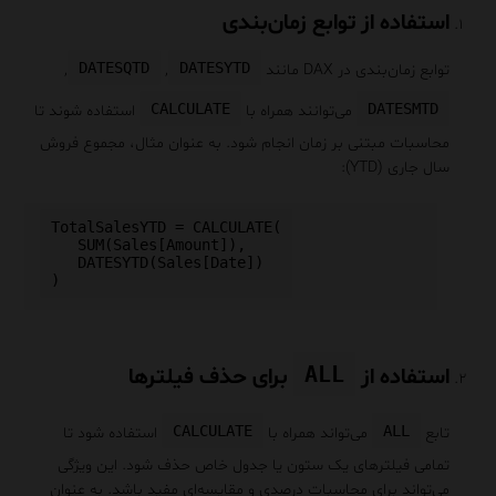
استفاده از توابع زمان‌بندی
DATESQTD
DATESYTD
توابع زمان‌بندی در DAX مانند
,
,
CALCULATE
DATESMTD
می‌توانند همراه با
استفاده شوند تا
محاسبات مبتنی بر زمان انجام شود. به عنوان مثال، مجموع فروش
سال جاری (YTD):
TotalSalesYTD = CALCULATE(

   SUM(Sales[Amount]),

   DATESYTD(Sales[Date])

ALL
استفاده از
برای حذف فیلترها
CALCULATE
ALL
تابع
می‌تواند همراه با
استفاده شود تا
تمامی فیلترهای یک ستون یا جدول خاص حذف شود. این ویژگی
می‌تواند برای محاسبات درصدی و مقایسه‌ای مفید باشد. به عنوان