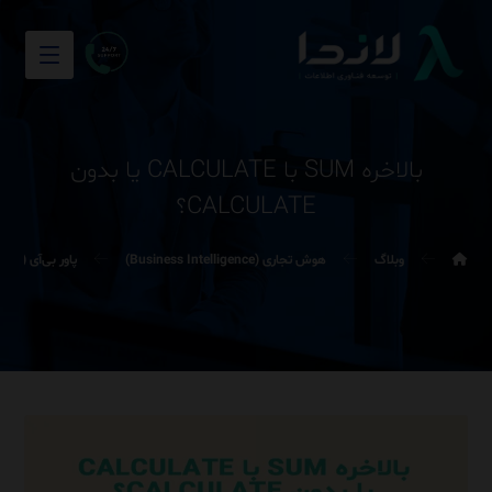
بالاخره SUM با CALCULATE یا بدون
CALCULATE؟
وبلاگ
هوش تجاری (Business Intelligence)
پاور بی‌آی (Power BI)