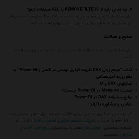
۴. چه زمانی باید از REMOVEFILTERS یا ALL استفاده کنم؟
برای حذف فیلترهای موجود در زمینه محاسبات، مثلاً برای مقایسه فروش
کل بدون توجه به فیلترهای خاص، از این توابع استفاده کنید.
منابع و مقالات
برای اطلاعات بیشتر و مطالعه تخصصی می‌توانید به منابع زیر مراجعه
کنید:
کتاب‌ “
مرجع زبان DAX افزونه کوئری نویسی در اکسل و Power BI
“ به
قلم
روزبه امیرعصامی
تفاوتهای DAX و M
اهمیت Measure در Power BI چیست؟
توابع پیشرفته DAX در Power BI
تماس و مشاوره با لاندا
اگر به دنبال یادگیری عمیق‌تر زبان DAX و توسعه مهارت‌های تحلیل داده
با Power BI هستید،
شرکت توسعه فناوری اطلاعات لاندا
آماده ارائه
مشاوره تخصصی،
آموزش‌های
عملی و پیاده‌سازی
پروژه‌های BI
برای
سازمان
شماست.