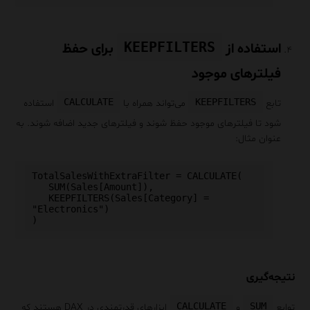
KEEPFILTERS
استفاده از
برای حفظ
فیلترهای موجود
CALCULATE
KEEPFILTERS
تابع
می‌تواند همراه با
استفاده
شود تا فیلترهای موجود حفظ شوند و فیلترهای جدید اضافه شوند. به
عنوان مثال:
TotalSalesWithExtraFilter = CALCULATE(

   SUM(Sales[Amount]),

   KEEPFILTERS(Sales[Category] = 
"Electronics")

نتیجه‌گیری
CALCULATE
SUM
توابع
و
ابزارهای قدرتمندی در DAX هستند که