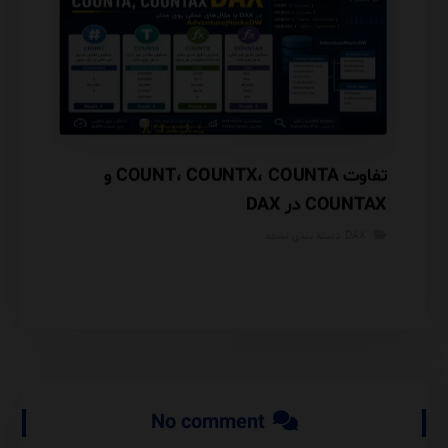
تفاوت COUNT، COUNTX، COUNTA و
COUNTAX در DAX
مقایسه با NSHIP
DAX
,
دسته بندی نشده
DAX
No comment