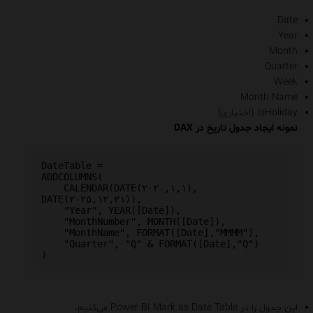
Date
Year
Month
Quarter
Week
Month Name
IsHoliday (اختیاری)
نمونه ایجاد جدول تاریخ در DAX
DateTable =

ADDCOLUMNS(

    CALENDAR(DATE(۲۰۲۰,۱,۱), 
DATE(۲۰۲۵,۱۲,۳۱)),

    "Year", YEAR([Date]),

    "MonthNumber", MONTH([Date]),

    "MonthName", FORMAT([Date],"MMMM"),

    "Quarter", "Q" & FORMAT([Date],"Q")

این جدول را در Power BI Mark as Date Table می‌کنیم.