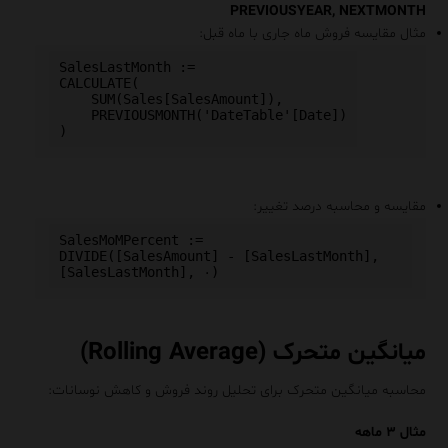
PREVIOUSYEAR, NEXTMONTH
مثال مقایسه فروش ماه جاری با ماه قبل:
SalesLastMonth :=

CALCULATE(

    SUM(Sales[SalesAmount]),

    PREVIOUSMONTH('DateTable'[Date])

مقایسه و محاسبه درصد تغییر:
SalesMoMPercent :=

DIVIDE([SalesAmount] - [SalesLastMonth], 
میانگین متحرک (Rolling Average)
محاسبه میانگین متحرک برای تحلیل روند فروش و کاهش نوسانات:
مثال ۳ ماهه