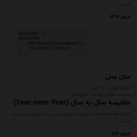
می‌دهد.
فرمول MTD
SalesMTD :=

TOTALMTD(

    SUM(Sales[SalesAmount]),

    'DateTable'[Date]

مثال عملی
تحلیل فروش ماه جاری
مقایسه عملکرد روزانه تا تاریخ فعلی
مقایسه سال به سال (Year-over-Year)
Year-over-Year (YoY) تغییرات مقادیر نسبت به سال قبل را محاسبه
می‌کند.
فرمول YoY