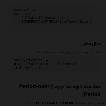
SalesYoY :=

CALCULATE(

    SUM(Sales[SalesAmount]),

    SAMEPERIODLASTYEAR('DateTable'[Date])

مثال عملی
محاسبه درصد تغییر فروش نسبت به سال گذشته:
SalesYoYPercent :=

DIVIDE([SalesAmount] - [SalesYoY], 
مقایسه دوره به دوره (Period-over-
Period)
توابع دیگر مشابه YoY:
DATEADD, PARALLELPERIOD,