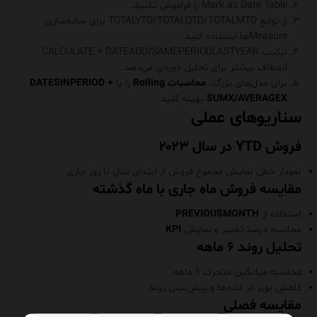
Mark as Date Table را فراموش نکنید.
از توابع TOTALYTD/TOTALQTD/TOTALMTD برای ساده‌سازی
Measureها استفاده کنید.
ترکیب CALCULATE + DATEADD/SAMEPERIODLASTYEAR
انعطاف بیشتر برای تحلیل دوره‌ای می‌دهد.
برای مدل‌های بزرگ،
محاسبات Rolling
را با
DATESINPERIOD +
/AVERAGEX
SUMX
بهینه کنید.
سناریوهای عملی
فروش YTD در سال ۲۰۲۳
نمودار خطی نمایش مجموع فروش از ابتدای سال تا روز جاری
مقایسه فروش ماه جاری با ماه گذشته
استفاده از
PREVIOUSMONTH
محاسبه درصد تغییر و نمایش
KPI
تحلیل روند ۶ ماهه
محاسبه میانگین متحرک ۶ ماهه
کاهش نویز در داده‌ها و پیش‌بینی روند
مقایسه فصلی