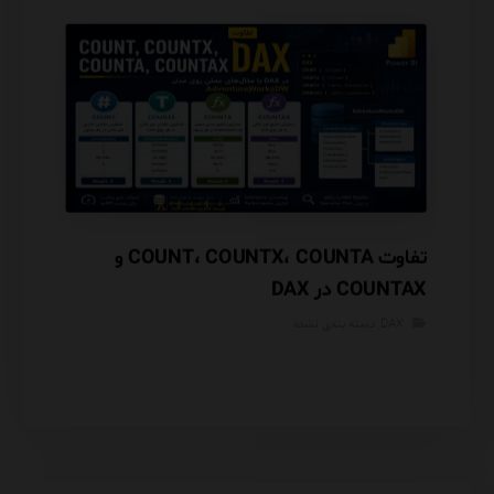
تفاوت COUNT، COUNTX، COUNTA و
COUNTAX در DAX
مقایسه با NSHIP
DAX
,
دسته بندی نشده
DAX