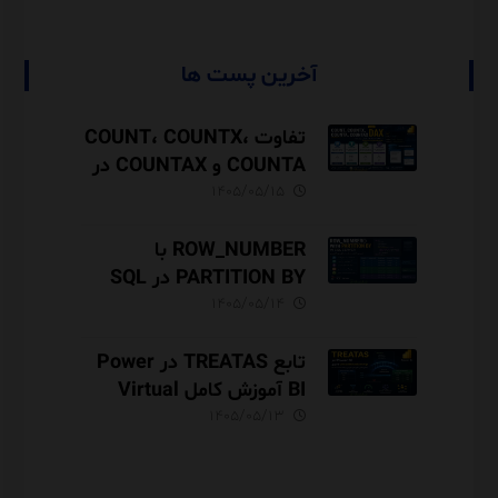
آخرین پست ها
تفاوت COUNT، COUNTX،
COUNTA و COUNTAX در
DAX
۱۴۰۵/۰۵/۱۵
ROW_NUMBER با
PARTITION BY در SQL
Server آموزش کامل با مثال
۱۴۰۵/۰۵/۱۴
و نکات Performance
تابع TREATAS در Power
BI آموزش کامل Virtual
Relationship،
۱۴۰۵/۰۵/۱۳
Performance و مقایسه با
USERELATIONSHIP