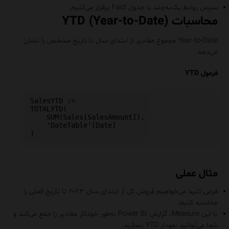
سپس روابط یک‌به‌چند با جدول Fact برقرار می‌کنیم.
محاسبات YTD (Year-to-Date)
Year-to-Date مجموع مقادیر از ابتدای سال تا تاریخ مشخص را نشان
می‌دهد.
فرمول YTD
SalesYTD :=

TOTALYTD(

    SUM(Sales[SalesAmount]),

    'DateTable'[Date]

مثال عملی
فرض کنید می‌خواهیم فروش کل از ابتدای سال ۲۰۲۳ تا تاریخ فعلی را
محاسبه کنیم.
با این Measure، گزارش Power BI به‌طور خودکار مقادیر را جمع می‌کند و
شما می‌توانید نمودار YTD بسازید.