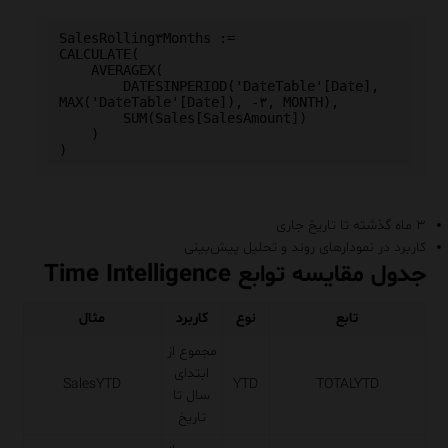
SalesRolling۳Months :=

CALCULATE(

    AVERAGEX(

        DATESINPERIOD('DateTable'[Date], 
MAX('DateTable'[Date]), -۳, MONTH),

        SUM(Sales[SalesAmount])

    )

۳ ماه گذشته تا تاریخ جاری
کاربرد در نمودارهای روند و تحلیل پیش‌بینی
جدول مقایسه توابع Time Intelligence
تابع
نوع
کاربرد
مثال
مجموع از
ابتدای
SalesYTD
YTD
TOTALYTD
سال تا
تاریخ