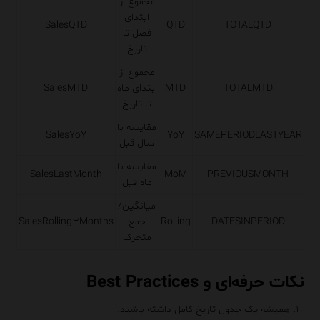
مجموع از
ابتدای
SalesQTD
QTD
TOTALQTD
فصل تا
تاریخ
مجموع از
TOTALMTD
MTD
ابتدای ماه
SalesMTD
تا تاریخ
مقایسه با
SalesYoY
YoY
SAMEPERIODLASTYEAR
سال قبل
مقایسه با
SalesLastMonth
MoM
PREVIOUSMONTH
ماه قبل
میانگین/
DATESINPERIOD
Rolling
جمع
SalesRolling۳Months
متحرک
نکات حرفه‌ای و Best Practices
همیشه یک جدول تاریخ کامل داشته باشید.