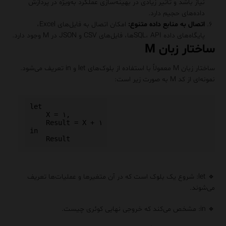
نیاز باشد و تأثیر زیادی در بهینه‌سازی عملکرد به‌ویژه در پردازش
داده‌های حجیم دارد.
اتصال به منابع داده متنوع:
امکان اتصال به فایل‌های Excel،
پایگاه‌های داده SQL، APIها، فایل‌های CSV و JSON در M وجود دارد.
ساختار زبان M
ساختار زبان M معمولاً با استفاده از بلوک‌های let و in تعریف می‌شود.
نمونه‌ای از کد M به صورت زیر است:
let

    X = ۱,

    Result = X + ۱

in

🔹 let: شروع یک بلوک است که در آن متغیرها و عملیات‌ها تعریف
می‌شوند.
🔹 in: مشخص می‌کند که خروجی نهایی کوئری چیست.