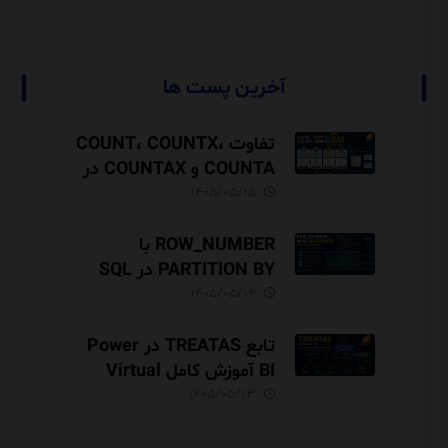
آخرین پست ها
تفاوت COUNT، COUNTX،
COUNTA و COUNTAX در
DAX
۱۴۰۵/۰۵/۱۵
ROW_NUMBER با
PARTITION BY در SQL
Server آموزش کامل با مثال
۱۴۰۵/۰۵/۱۴
و نکات Performance
تابع TREATAS در Power
BI آموزش کامل Virtual
Relationship،
۱۴۰۵/۰۵/۱۳
Performance و مقایسه با
USERELATIONSHIP