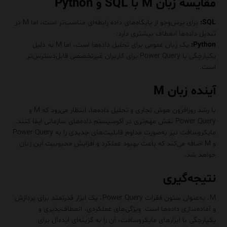
مقایسه زبان M با SQL و Python
SQL:
برای پرس‌وجو از پایگاه‌های داده رابطه‌ای مناسب‌تر است، اما M در
تبدیل داده‌ها انعطاف بیشتری دارد.
Python:
یک زبان عمومی برای تحلیل داده‌ها است، اما M به دلیل
یکپارچگی با Power Query برای کاربران غیرتخصصی قابل‌دسترس‌تر
است.
آینده زبان M
با رشد روزافزون هوش تجاری و تحلیل داده‌ها، انتظار می‌رود که M و
Power Query نقش مهم‌تری در اکوسیستم داده‌های سازمانی ایفا کنند.
مایکروسافت نیز به‌صورت مداوم قابلیت‌های جدیدی را به Power Query
و M اضافه می‌کند که باعث بهبود عملکرد و افزایش محبوبیت این زبان
خواهد شد.
نتیجه‌گیری
M، به‌عنوان ستون فقرات Power Query، یک ابزار قدرتمند برای پردازش
و آماده‌سازی داده‌ها است. ویژگی‌های عملکردی، انعطاف‌پذیری و
یکپارچگی با ابزارهای مایکروسافت، آن را به گزینه‌ای ایده‌آل برای