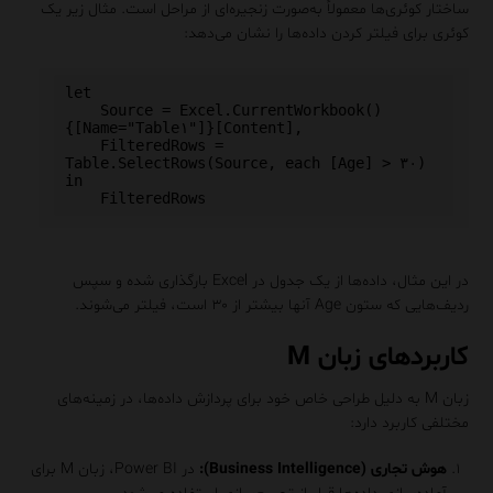
ساختار کوئری‌ها معمولاً به‌صورت زنجیره‌ای از مراحل است. مثال زیر یک
کوئری برای فیلتر کردن داده‌ها را نشان می‌دهد:
let

    Source = Excel.CurrentWorkbook()
{[Name="Table۱"]}[Content],

    FilteredRows = 
Table.SelectRows(Source, each [Age] > ۳۰)

in

در این مثال، داده‌ها از یک جدول در Excel بارگذاری شده و سپس
ردیف‌هایی که ستون Age آنها بیشتر از ۳۰ است، فیلتر می‌شوند.
کاربردهای زبان M
زبان M به دلیل طراحی خاص خود برای پردازش داده‌ها، در زمینه‌های
مختلفی کاربرد دارد:
هوش تجاری (Business Intelligence):
در Power BI، زبان M برای