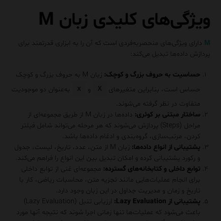
ویژگی‌های کلیدی زبان M
M
دارای ویژگی‌های منحصر‌به‌فردی است که آن را به ابزاری قدرتمند برای
پردازش داده‌ها تبدیل می‌کند:
حساسیت به حروف بزرگ و کوچک:
زبان M به حروف بزرگ و کوچک
x
X
حساس است، بنابراین متغیرهای
و
به‌عنوان دو موجودیت
متفاوت در نظر گرفته می‌شوند.
ساختار مبتنی بر کوئری:
داده‌ها در زبان M از طریق مجموعه‌ای از
مراحل (Steps) پردازش می‌شوند که هر مرحله می‌تواند شامل فیلتر
کردن، مرتب‌سازی، گروه‌بندی و ادغام داده‌ها باشد.
پشتیبانی از انواع داده‌ها:
زبان M از متن، عدد، تاریخ، لیست، جدول
و رکورد پشتیبانی کرده و امکان تبدیل بین این انواع را فراهم می‌کند.
توابع داخلی و کتابخانه‌های گسترده:
مجموعه‌ای غنی از توابع داخلی
برای انجام عملیات‌هایی مانند تجزیه متن، محاسبات ریاضی، کار با
تاریخ و زمان و مدیریت جداول در این زبان وجود دارد.
پشتیبانی از Lazy Evaluation:
ارزیابی تنبل (Lazy Evaluation)
باعث می‌شود که عملیات‌ها تنها زمانی اجرا شوند که نتیجه آنها مورد