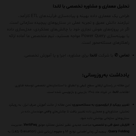
تحلیل معماری و مشاوره تخصصی با لاندا
طراحی یک معماری داده بهینه و پیاده‌سازی فرآیندهای ETL کارآمد،
نیازمند دانش عمیق و تجربه عملی در سناریوهای پیچیده سازمانی است.
اگر در پروژه‌های هوش تجاری خود با چالش‌های عملکردی، مدل‌سازی داده
یا بهینه‌سازی Power Query مواجه هستید، تیم متخصص ما آماده ارائه
راهکارهای مسئله‌محور است.
تماس
✆
با شرکت
لاندا
برای مشاوره، اجرا و یا آموزش تخصصی.
یادداشت به‌روزرسانی:
این مقاله در راستای ارتقای سطح کیفی و انطباق با استانداردهای تخصصی توسعه فناوری
اطلاعات
لاندا
، در خرداد ماه ۱۴۰۵ بازبینی و بازنویسی شده است.
تغییر رویکرد از ابزارمحوری به مسئله‌محوری:
لحن مقاله از حالت آموزش صرفِ ابزار، به رویکرد
تحلیلی، مشاوره‌ای و معماری داده تغییر یافت تا چالش‌های واقعی مهندسان داده در
سناریوهای سازمانی پوشش داده شود.
افزایش عمق فنی و تخصصی:
مباحث جدیدی نظیر تحلیل عملکرد موتور
VertiPaq
، مدیریت
Query Folding
، پیچیدگی زمانی/فضایی توابع M و مفهوم ارزیابی تنبل (Lazy Evaluation) به