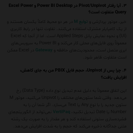
۳. آیا رفتار Pivot/Unpivot در Power BI Desktop و Excel Power
Query متفاوت است؟
خیر، موتور پردازشی و
توابع M
در هر دو محیط کاملاً یکسان هستند و
از یک کامپایلر مشترک استفاده می‌کنند. تفاوت تنها در رابط کاربری
(UI) و نحوه نمایش پانل Applied Steps است. اما از آنجا که Excel
معمولاً روی فایل‌های محلی کار می‌کند و Power BI به سرویس‌های
ابری متصل است، محدودیت‌های حافظه و
Gateway
در Excel ممکن
است متفاوت ظاهر شود.
۴. چرا پس از Unpivot، حجم فایل PBIX من به جای کاهش،
افزایش یافت؟
این اتفاق معمولاً به دلیل عدم تبدیل نوع داده (Data Type) رخ
می‌دهد. وقتی شما ستون‌های مختلف را Unpivot می‌کنید، موتور M
ستون جدید را با نوع Any یا Text می‌سازد. اگر شما آن را به
Number یا Date تبدیل نکنید،
VertiPaq
نمی‌تواند از الگوریتم‌های
فشرده‌سازی ستونی استفاده کند و هر مقدار را به صورت یک رشته
متنی جداگانه ذخیره می‌کند که حجم را به شدت افزایش می‌دهد.