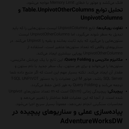
فلک می‌کشد و موتور با خطای Memory Limit مواجه می‌شود.
تحلیل توابع Table.UnpivotOtherColumns و
UnpivotColumns
تفاوت رویکردها:
تابع UnpivotColumns لیست ستون‌هایی را که باید
تبدیل به سطر شوند می‌گیرد، اما UnpivotOtherColumns لیست
ستون‌هایی را می‌گیرد که باید ثابت بمانند و بقیه را Unpivot می‌کند. در
سناریوهای واقعی که تعداد ستون‌ها متغیر است، استفاده از
UnpivotOtherColumns پویایی بیشتری ایجاد می‌کند.
مکانیزم ماتریسی و Query Folding:
این تابع با یک چرخش ماتریسی،
ستون‌ها را می‌خواند و برای هر ستون، یک سطر جدید با نام ستون و
مقدار آن ایجاد می‌کند. نکته بسیار مهم این است که اگر منبع داده شما
SQL Server باشد، موتور M این عملیات را به دستور T-SQL UNPIVOT
ترجمه می‌کند و Query Folding به طور کامل حفظ می‌گردد.
پیچیدگی:
پیچیدگی زمانی O(n·m) است که m تعداد ستون‌های Unpivot
شده است. از آنجا که این عملیات فقط ساختار را تغییر می‌دهد و
محاسبات سنگینی انجام نمی‌دهد، معمولاً بسیار سریع اجرا می‌شود.
پیاده‌سازی عملی و سناریوهای پیچیده در
AdventureWorksDW