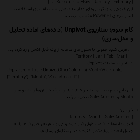
| SalesTerritoryKey | January | February | … |
این خروجی برای گزارش‌های مقایسه‌ای عالی است، اما برای استفاده در
اسلایسرهای Power BI مناسب نیست.
گام سوم: سناریوی Unpivot (داده‌های آماده تحلیل
و مدل‌سازی)
فرض کنید جدولی با ستون‌های ماهانه از یک فایل اکسل وارد کرده‌اید:
| Territory | Jan | Feb | Mar |
اجرای عملیات Unpivot:
Unpivoted = Table.UnpivotOtherColumns( MonthWideTable,
{“Territory”}, “Month”, “SalesAmount” )
این تابع تمام ستون‌ها به جز Territory را می‌گیرد و آن‌ها را به دو ستون
Month و SalesAmount تبدیل می‌کند.
خروجی:
| Territory | Month | SalesAmount |
اکنون داده‌ها در فرمت طولی قرار دارند و می‌توانیم به راحتی آن‌ها را به
جدول ابعاد تاریخ متصل کنیم و مدل ستاره‌ای بسازیم.