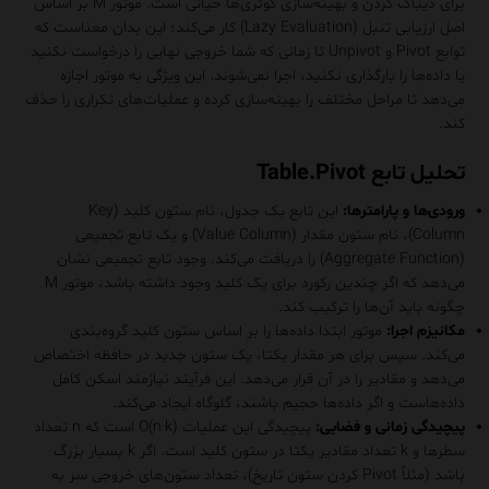
برای دیباگ کردن و بهینه‌سازی کوئری‌ها حیاتی است. موتور M بر اساس
اصل ارزیابی تنبل (Lazy Evaluation) کار می‌کند؛ این بدان معناست که
توابع Pivot و Unpivot تا زمانی که شما خروجی نهایی را درخواست نکنید
یا داده‌ها را بارگذاری نکنید، اجرا نمی‌شوند. این ویژگی به موتور اجازه
می‌دهد تا مراحل مختلف را بهینه‌سازی کرده و عملیات‌های تکراری را حذف
کند.
تحلیل تابع Table.Pivot
ورودی‌ها و پارامترها:
این تابع یک جدول، نام ستون کلید (Key
Column)، نام ستون مقدار (Value Column) و یک تابع تجمیعی
(Aggregate Function) را دریافت می‌کند. وجود تابع تجمیعی نشان
می‌دهد که اگر چندین رکورد برای یک کلید وجود داشته باشد، موتور M
چگونه باید آن‌ها را ترکیب کند.
مکانیزم اجرا:
موتور ابتدا داده‌ها را بر اساس ستون کلید گروه‌بندی
می‌کند. سپس برای هر مقدار یکتا، یک ستون جدید در حافظه اختصاص
می‌دهد و مقادیر را در آن قرار می‌دهد. این فرآیند نیازمند اسکن کامل
داده‌هاست و اگر داده‌ها حجیم باشند، گلوگاه ایجاد می‌کند.
پیچیدگی زمانی و فضایی:
پیچیدگی این عملیات O(n·k) است که n تعداد
سطرها و k تعداد مقادیر یکتا در ستون کلید است. اگر k بسیار بزرگ
باشد (مثلاً Pivot کردن ستون تاریخ)، تعداد ستون‌های خروجی سر به