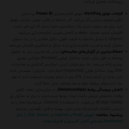
زیرساخت تحمیل می‌کند.
الزامات موتور VertiPaq:
موتور فشرده‌سازی
Power BI
بر اساس
الگوریتم‌های ستونی کار می‌کند. اگر داده‌ها در قالب عرضی باشند، موتور
باید برای هر ستون جدید یک دیکشنری مجزا بسازد که این امر باعث
افزایش شدید مصرف حافظه و کاهش ضریب فشرده‌سازی می‌شود.
Unpivot با تبدیل داده‌ها به فرمت طولی، تکرار مقادیر را در یک ستون
متمرکز کرده و ضریب فشرده‌سازی را به شکل چشمگیری افزایش می‌دهد.
انعطاف‌پذیری در گزارش‌های مقایسه‌ای:
زمانی که مدیران نیاز به تحلیل
روندها در طول زمان دارند، ساختار عرضی (Pivoted) خوانایی بصری
بهتری ارائه می‌دهد. اما برای فیلتر کردن، اسلایسر گذاشتن و محاسبات
DAX پویا، ساختار طولی (Unpivoted) الزام دارد. بنابراین، مهندس داده
باید بداند در کدام لایه از ETL باید از کدام عملیات استفاده کند تا هم
نیاز کسب‌وکار برطرف شود و هم عملکرد مدل حفظ گردد.
کاهش پیچیدگی روابط (Relationships):
در مدل‌سازی ابعاد، گاهی
اوقات داده‌های عریض باعث ایجاد روابط چندبه‌چند یا نیاز به جداول پل
(Bridge Tables) می‌شوند. با استفاده از Unpivot، می‌توانیم ابعاد را به
درستی تفکیک کرده و یک مدل تمیز، بهینه و قابل نگهداری بسازیم.
پیشنهاد مطالعه:
آموزش Pivot و Unpivot در SQL Server با مثال
Northwind راهنمای کامل، کاربردی و قابل‌استفاده