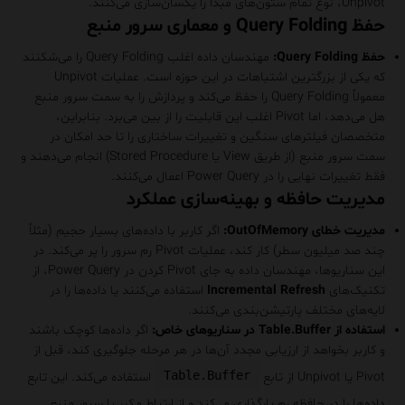
Unpivot، نوع تمام ستون‌های مبدأ را یکسان‌سازی می‌کنند.
حفظ Query Folding و معماری سرور منبع
حفظ Query Folding:
مهندسان داده اغلب Query Folding را می‌شکنند
که یکی از بزرگترین اشتباهات در این حوزه است. عملیات Unpivot
معمولاً Query Folding را حفظ می‌کند و پردازش را به سمت سرور منبع
هل می‌دهد، اما Pivot اغلب این قابلیت را از بین می‌برد. بنابراین،
متخصصان فیلترهای سنگین و تغییرات ساختاری را تا حد امکان در
سمت سرور منبع (از طریق View یا Stored Procedure) انجام می‌دهند و
فقط تغییرات نهایی را در Power Query اعمال می‌کنند.
مدیریت حافظه و بهینه‌سازی عملکرد
مدیریت خطای OutOfMemory:
اگر کاربر با داده‌های بسیار حجیم (مثلاً
چند صد میلیون سطر) کار کند، عملیات Pivot رم سرور را پر می‌کند. در
این سناریوها، مهندسان داده به جای Pivot کردن در Power Query، از
تکنیک‌های
Incremental Refresh
استفاده می‌کنند یا داده‌ها را در
لایه‌های مختلف پارتیشن‌بندی می‌کنند.
استفاده از Table.Buffer در سناریوهای خاص:
اگر داده‌ها کوچک باشند
و کاربر بخواهد از ارزیابی مجدد آن‌ها در هر مرحله جلوگیری کند، قبل از
Table.Buffer
Pivot یا Unpivot از تابع
استفاده می‌کند. این تابع
داده‌ها را در حافظه رم بارگذاری می‌کند و از ارتباط مکرر با سرور منبع