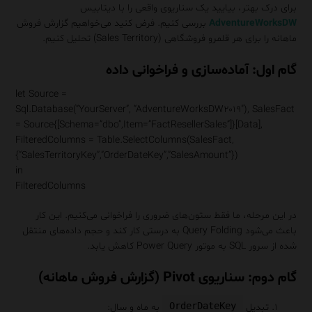
برای درک بهتر، بیایید یک سناریوی واقعی را با دیتابیس
AdventureWorksDW
بررسی کنیم. فرض کنید می‌خواهیم گزارش فروش
ماهانه را برای هر قلمرو فروشگاهی (Sales Territory) تحلیل کنیم.
گام اول: آماده‌سازی و فراخوانی داده
let Source =
Sql.Database(“YourServer”, “AdventureWorksDW۲۰۱۹″), SalesFact
= Source{[Schema=”dbo”,Item=”FactResellerSales”]}[Data],
FilteredColumns = Table.SelectColumns(SalesFact,
{“SalesTerritoryKey”,”OrderDateKey”,”SalesAmount”})
in
FilteredColumns
در این مرحله، ما فقط ستون‌های ضروری را فراخوانی می‌کنیم. این کار
باعث می‌شود Query Folding به درستی کار کند و حجم داده‌های منتقل
شده از سرور SQL به موتور Power Query کاهش یابد.
گام دوم: سناریوی Pivot (گزارش فروش ماهانه)
OrderDateKey
تبدیل
به ماه و سال: