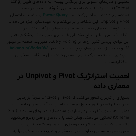
تحلیلی و مدل‌های ستونی برای پردازش بهینه، به داده‌های طویل (Long
Format) نیاز دارند. این شکاف ساختاری، گلوگاهی جدی در مسیر
آماده‌سازی داده‌ها ایجاد می‌کند. ابزار
Power Query
با ارائه عملیات‌های
Pivot و Unpivot، این شکاف را پر می‌کند و به مهندسان اجازه می‌دهد تا
بدون نوشتن کدهای پیچیده، ساختار داده‌ها را بازآرایی کنند. در این
مقاله تخصصی، ما از سطح مقدماتی فراتر می‌رویم و به کالبدشکافی فنی
این توابع، بررسی تأثیر آن‌ها بر Query Folding، مدیریت حافظه در موتور
M، و پیاده‌سازی سناریوهای پیچیده با دیتابیس
AdventureWorksDW
می‌پردازیم. هدف ما درک عمیق معماری داده و حل مسئله ناهمخوانی
ساختارهاست.
اهمیت استراتژیک Pivot و Unpivot در
معماری داده
بسیاری از کاربران تصور می‌کنند که Pivot و Unpivot صرفاً ابزارهایی
بصری برای تغییر ظاهر جداول هستند، اما از دیدگاه معماری داده، این
عملیات‌ها ستون فقرات نرمال‌سازی و آماده‌سازی مدل‌های ستاره‌ای (Star
Schema) تشکیل می‌دهند. وقتی شما با داده‌های واقعی روبرو می‌شوید،
متوجه می‌شوید که ساختار ذخیره‌سازی داده‌ها همیشه با نیازهای
بصری‌سازی همسویی ندارد و این ناهمخوانی، هزینه‌های سنگینی را به