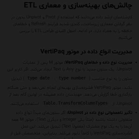
چالش‌های بهینه‌سازی و معماری ETL
کارشناسان ارشد داده می‌دانند که استفاده از Pivot و Unpivot بدون در
نظر گرفتن معماری زیرساخت، کندی شدید فرآیند Refresh و خطاهای
حافظه را به همراه دارد. در ادامه، اصول کلیدی طراحی ETL را بررسی
می‌کنیم.
مدیریت انواع داده در موتور VertiPaq
مدیریت نوع داده و خطاهای VertiPaq:
موتور M پس از عملیات
Unpivot، یک ستون جدید با نوع Any یا Text ایجاد می‌کند. اگر کاربر این
type date
type number
ستون را به نوع مناسب (
،
) تبدیل
نکند، موتور VertiPaq فشرده‌سازی بهینه‌ای انجام نمی‌دهد و حتی هنگام
بارگذاری خطا گزارش می‌دهد. مهندسان داده همیشه در اولین گام بعد از
Table.TransformColumnTypes
Unpivot، از
استفاده می‌کنند.
تأثیر ناهمخوانی نوع داده در Unpivot:
اگر ستون‌های مبدأ انواع داده
متفاوتی داشته باشند (مثلاً یکی Integer و دیگری Text)، موتور M همه
آن‌ها را به یک نوع مشترک (معمولاً Text) تبدیل می‌کند. این عمل
فشرده‌سازی VertiPaq را کاملاً نابود می‌کند. بنابراین، متخصصان قبل از