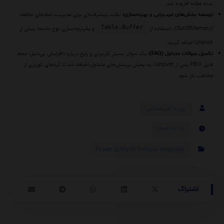
بدنه مقاله افزوده شد.
توسعه بخش‌های عیب‌یابی و بهینه‌سازی:
نکات پیشرفته‌ای برای مدیریت خطاهای حافظه
Table.Buffer
(OutOfMemory)، استفاده از
و یکپارچه‌سازی نوع داده‌ها پیش از
Unpivot اضافه گردید.
تکمیل سوالات متداول (FAQ):
یک سوال بسیار کاربردی و رایج درباره «افزایش بی‌دلیل حجم
فایل PBIX پس از Unpivot» به بخش پرسش‌های متداول اضافه شد تا گره‌های کورتری از
مخاطب باز شود.
روزبه امیرعصامی
۱۴۰۴/۰۴/۱۶
Power Query M formula language