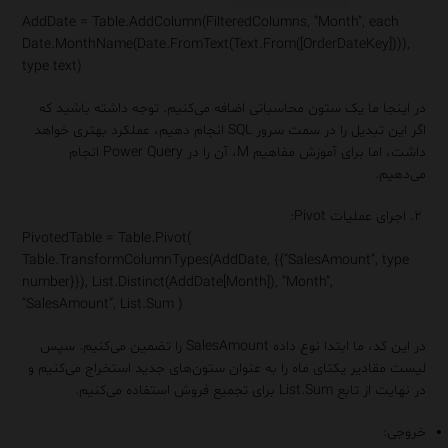
AddDate = Table.AddColumn(FilteredColumns, “Month”, each
Date.MonthName(Date.FromText(Text.From([OrderDateKey]))),
type text)
در اینجا ما یک ستون محاسباتی اضافه می‌کنیم. توجه داشته باشید که
اگر این تبدیل را در سمت سرور SQL انجام دهیم، عملکرد بهتری خواهد
داشت، اما برای آموزش مفاهیم M، آن را در Power Query انجام
می‌دهیم.
‌اجرای عملیات Pivot:
PivotedTable = Table.Pivot(
Table.TransformColumnTypes(AddDate, {{“SalesAmount”, type
number}}), List.Distinct(AddDate[Month]), “Month”,
“SalesAmount”, List.Sum )
در این کد، ما ابتدا نوع داده SalesAmount را تضمین می‌کنیم. سپس
لیست مقادیر یکتای ماه را به عنوان ستون‌های جدید استخراج می‌کنیم و
در نهایت از تابع List.Sum برای تجمیع فروش استفاده می‌کنیم.
خروجی: