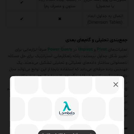
✔
یا محصول)
ستون و مصرف رم)
اتصال به جداول ابعاد
✔
✖
(Dimension Tables)
جمع‌بندی تحلیلی و گام‌های بعدی
عملیات‌های
Pivot
و
Unpivot
در
Power Query
صرفاً ابزارهایی برای
تغییر شکل جداول نیستند؛ بلکه راهکارهایی استراتژیک برای حل مسئله
ناهمخوانی ساختار داده‌های عملیاتی و تحلیلی تشکیل می‌دهند. یک
مهندس داده حرفه‌ای می‌داند که استفاده نابجا از این توابع می‌تواند مدل
داده را سنگین، کند و غیرقابل نگهداری کند. با درک عمیق از مکانیسم
داخلی موتور M، مدیریت دقیق نوع داده‌ها، و رعایت اصول Query
Folding، شما می‌توانید معماری ETL خود را به گونه‌ای طراحی کنید که هم
سرعت بارگذاری را تضمین کند و هم خوانایی گزارش‌ها را برای ذینفعان
افزایش دهد. بهینه‌سازی این فرآیندها، مرز بین یک داشبورد معمولی و
یک راهکار هوش تجاری سازمانی است. برای مطالعه بیشتر در زمینه
اصول بهینه‌سازی، می‌توانید به مقاله
بهینه‌سازی
مراجعه کنید.
سوالات متداول تخصصی (FAQ)