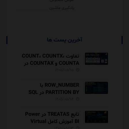
یادگیری ماشین
آخرین پست ها
تفاوت COUNT، COUNTX،
COUNTA و COUNTAX در
DAX
۱۴۰۵/۰۵/۱۵
ROW_NUMBER با
PARTITION BY در SQL
Server آموزش کامل با مثال
۱۴۰۵/۰۵/۱۴
و نکات Performance
تابع TREATAS در Power
BI آموزش کامل Virtual
Relationship،
۱۴۰۵/۰۵/۱۳