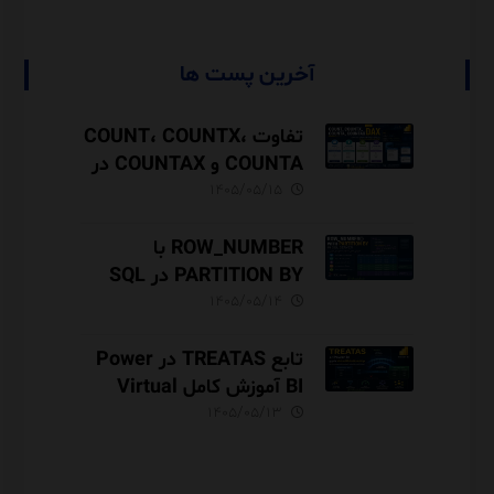
آخرین پست ها
تفاوت COUNT، COUNTX،
COUNTA و COUNTAX در
DAX
۱۴۰۵/۰۵/۱۵
ROW_NUMBER با
PARTITION BY در SQL
Server آموزش کامل با مثال
۱۴۰۵/۰۵/۱۴
و نکات Performance
تابع TREATAS در Power
BI آموزش کامل Virtual
Relationship،
۱۴۰۵/۰۵/۱۳
Performance و مقایسه با
USERELATIONSHIP