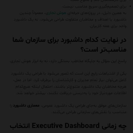
برای تصمیم‌گیری سریع مناسب نیست.
به همین دلیل، در پروژه‌های حرفه‌ای
هوش تجاری
، معمولاً چندین
داشبورد با اهداف و مخاطبان متفاوت طراحی می‌شود، نه یک داشبورد
واحد برای همه کاربران.
در نهایت کدام داشبورد برای سازمان شما
مناسب‌تر است؟
پاسخ این سؤال به جایگاه مخاطب بستگی دارد، نه به ابزار هوش تجاری.
یکی از اشتباهات رایج این است که تصور می‌شود با طراحی یک داشبورد
کامل می‌توان نیاز تمام مدیران و کارشناسان را برطرف کرد. اما در عمل،
هرچه مخاطبان یک داشبورد متنوع‌تر باشند، احتمال اینکه هیچ‌کدام
اطلاعات موردنیاز خود را به‌درستی دریافت نکنند، بیشتر خواهد شد.
سازمان‌های موفق به‌جای طراحی یک داشبورد عمومی،
معماری داشبورد
را
متناسب با نقش‌های سازمانی طراحی می‌کنند.
چه زمانی Executive Dashboard انتخاب