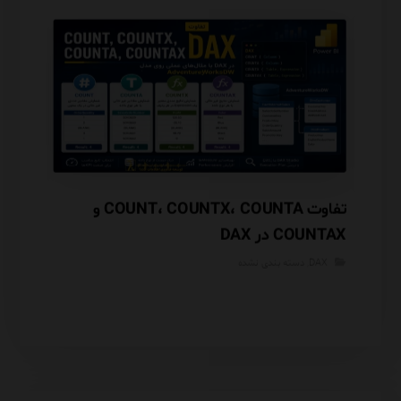
تفاوت COUNT، COUNTX، COUNTA و
COUNTAX در DAX
مقایسه با NSHIP
DAX
,
دسته بندی نشده
DAX