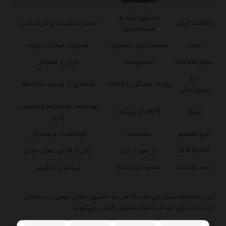
Dashboard
مدیران ارشد و
مخاطب اصلی
مدیران عملیات و کارشناسان
هیئت‌مدیره
هدف
تصمیم‌گیری راهبردی
مدیریت عملیات روزانه
سطح اطلاعات
تجمیع‌شده
جزئی و عملیاتی
نرخ
روزانه، هفتگی یا ماهانه
لحظه‌ای یا نزدیک به لحظه
به‌روزرسانی
رویدادها، هشدارها و وضعیت
تمرکز
KPIها و روندها
جاری
نوع تصمیم
بلندمدت
کوتاه‌مدت و عملیاتی
Drill Down
در صورت نیاز
یکی از قابلیت‌های اصلی
حجم اطلاعات
محدود و خلاصه
بیشتر و جزئی‌تر
این تفاوت‌ها نشان می‌دهد که هر دو داشبورد نقش مهمی در سازمان
دارند، اما برای اهداف کاملاً متفاوتی طراحی می‌شوند.