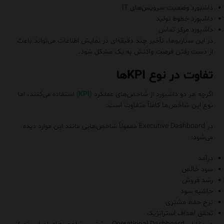
داشبورد وضعیت سرویس‌های IT
داشبورد خطوط تولید
داشبورد مرکز تماس
در این سناریوها، تأخیر چند دقیقه‌ای در نمایش اطلاعات می‌تواند باعث
از دست رفتن فرصت واکنش به یک مشکل شود.
تفاوت در نوع KPIها
اگرچه هر دو داشبورد از شاخص‌های عملکرد (
KPI
) استفاده می‌کنند، اما
نوع این شاخص‌ها کاملاً متفاوت است.
در Executive Dashboard معمولاً شاخص‌هایی مانند این موارد دیده
می‌شود:
درآمد
سود خالص
رشد فروش
حاشیه سود
نرخ حفظ مشتری
تحقق اهداف استراتژیک