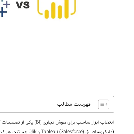
فهرست مطالب
(مایکروسافت)، lesforce