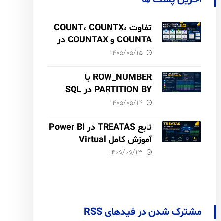
آخرین پست ها
تفاوت COUNT، COUNTX،
COUNTA و COUNTAX در
DAX
۱۴۰۵/۰۵/۱۵
ROW_NUMBER با
PARTITION BY در SQL
Server آموزش کامل با مثال
۱۴۰۵/۰۵/۱۴
و نکات Performance
تابع TREATAS در Power BI
آموزش کامل Virtual
Relationship،
۱۴۰۵/۰۵/۱۳
Performance و مقایسه با
USERELATIONSHIP
مشترک شدن در فیدهای RSS