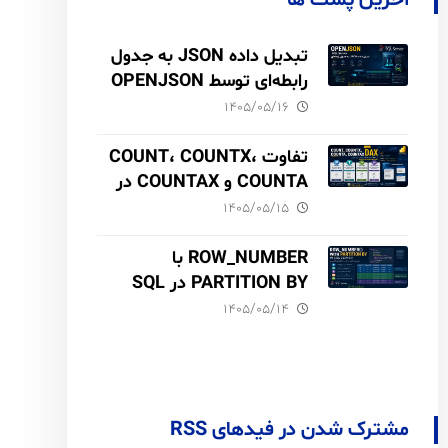
آخرین پست ها
تبدیل داده JSON به جدول
رابطه‌ای توسط OPENJSON
در SQL Server
۱۴۰۵/۰۵/۱۶
تفاوت COUNT، COUNTX،
COUNTA و COUNTAX در
DAX
۱۴۰۵/۰۵/۱۵
ROW_NUMBER با
PARTITION BY در SQL
Server آموزش کامل با مثال
۱۴۰۵/۰۵/۱۴
و نکات Performance
مشترک شدن در فیدهای RSS