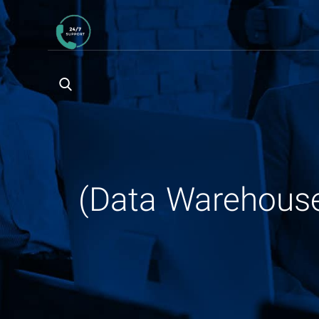
راهنمای جامع Facts و Grain در انبار داده (Data Warehouse)