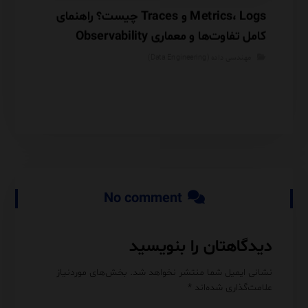
چرا اصل GIGO (Garbage In, Garbage Out)
Metrics، Logs و Traces چیست؟ راهنمای
کامل تفاوت‌ها و معماری Observability
که آین
مهندسی داده (Data Engineering)
پایگاه دا
نرم‌افزار
,
هوش 
No comment
دیدگاهتان را بنویسید
نشانی ایمیل شما منتشر نخواهد شد.
بخش‌های موردنیاز
علامت‌گذاری شده‌اند
*