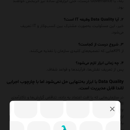
بله، با Governance درست، حتی ابزارهای ساده نیز اثربخش خواهند
بود.
۲. آیا Data Quality وظیفه IT است؟
خیر، این مسئولیت به‌صورت مشترک بین کسب‌وکار و IT تعریف
می‌شود.
۳. شروع درست از کجاست؟
از KPIهایی که تصمیم‌های کلیدی سازمان را تغذیه می‌کنند.
۴. چه زمانی ابزار لازم می‌شود؟
پس از تعریف نقش‌ها، فرآیندها و قواعد شفاف.
Data Quality با ابزار به‌تنهایی حل نمی‌شود اما با چارچوب اجرایی
لاندا قابل مدیریت است.
در سازمان‌هایی که با افت اعتماد به داده، تناقض گزارش‌ها و ناکارآمدی
BI مواجه هستند،
توسعه فناوری اطلاعات لاندا
خدمات ارزیابی Data
Quality، طراحی چارچوب حاکمیت داده و استقرار نقش‌های عملیاتی را
ارائه می‌دهد. امکان تحلیل وضعیت موجود، شناسایی ریشه‌های کیفیت
پایین داده و تدوین مسیر بلوغ داده فراهم است.
برای دریافت مشاوره تخصصی در حوزه Data Governance و Data