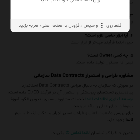
بله، مخصوصاً برای
گزارش‌های مدیریتی
.
۳. از کجا شروع کنیم؟
از حیاتی‌ترین Dataset.
فقط روی
و سپس «افزودن به صفحه اصلی» ضربه بزنید
۴. آیا ابزار خاصی لازم است؟
خیر، ابتدا فرآیند مهم‌تر از ابزار است.
۵. چه کسی Owner است؟
تیمی که مسئول تولید داده است.
مشاوره طراحی و استقرار Data Contracts سازمانی
در صورتی که سازمان به دنبال طراحی Data Contracts استاندارد،
پیاده‌سازی تست‌های پیوستگی و استقرار آن در فرآیند CI/CD داده است،
توسعه فناوری اطلاعات لاندا
خدمات مشاوره معماری، تدوین الگو، آموزش
تیم‌ها و اجرای عملی را ارائه می‌دهد.
برای بررسی وضعیت فعلی و طراحی مسیر اجرایی، امکان ارتباط با تیم
لاندا
وجود دارد.
همین حالا با کارشناسان
لاندا
تماس
✆
بگیرید.