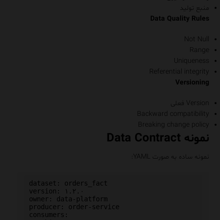
منبع تولید
Data Quality Rules
Not Null
Range
Uniqueness
Referential integrity
Versioning
Version فعلی
Backward compatibility
Breaking change policy
نمونه Data Contract
نمونه ساده به صورت YAML:
dataset: orders_fact

version: ۱.۲.۰

owner: data-platform

producer: order-service

consumers:
