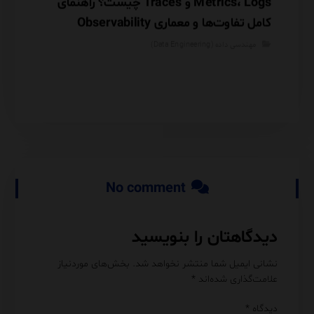
چرا اصل GIGO (Garbage In, Garbage Out)
Metrics، Logs و Traces چیست؟ راهنمای
کامل تفاوت‌ها و معماری Observability
که آین
مهندسی داده (Data Engineering)
پایگاه دا
نرم‌افزار
,
هوش 
No comment
دیدگاهتان را بنویسید
نشانی ایمیل شما منتشر نخواهد شد.
بخش‌های موردنیاز
علامت‌گذاری شده‌اند
*
دیدگاه
*