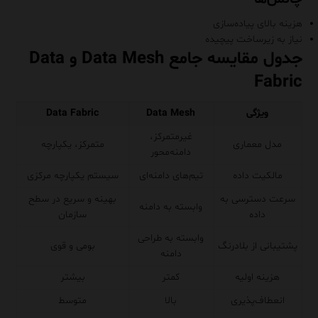
هزینه بالای پیاده‌سازی
نیاز به زیرساخت پیچیده
جدول مقایسه جامع Data Mesh و Data
Fabric
ویژگی
Data Mesh
Data Fabric
غیرمتمرکز،
مدل معماری
متمرکز، یکپارچه
دامنه‌محور
مالکیت داده
تیم‌های دامنه‌ای
سیستم یکپارچه مرکزی
سرعت دسترسی به
بهینه و سریع در سطح
وابسته به دامنه
داده
سازمان
وابسته به طراحی
پشتیبانی از بلادرنگ
بومی و قوی
دامنه
هزینه اولیه
کمتر
بیشتر
انعطاف‌پذیری
بالا
متوسط