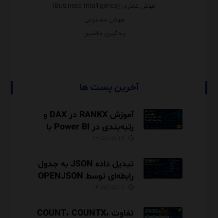
هوش تجاری (Business Intelligence)
هوش مصنوعی
یادگیری ماشین
آخرین پست ها
آموزش RANKX در DAX و
رتبه‌بندی در Power BI با
مثال فروش
۱۴۰۵/۰۵/۱۷
تبدیل داده JSON به جدول
رابطه‌ای توسط OPENJSON
در SQL Server
۱۴۰۵/۰۵/۱۶
تفاوت COUNT، COUNTX،