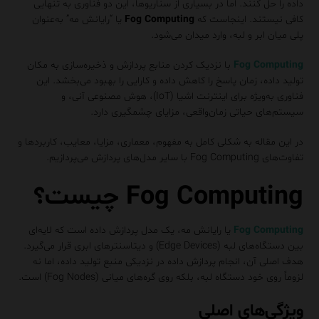
داده را حل کنند. اما در بسیاری از سناریوها، این دو فناوری به تنهایی
کافی نیستند. اینجاست که
Fog Computing
یا “رایانش مه” به‌عنوان
پلی میان ابر و لبه، وارد میدان می‌شود.
Fog Computing
با نزدیک کردن منابع پردازش و ذخیره‌سازی به مکان
تولید داده، زمان پاسخ را کاهش داده و کارایی را بهبود می‌بخشد. این
فناوری به‌ویژه برای اینترنت اشیا (IoT)، هوش مصنوعی آنی، و
سیستم‌های حیاتی زمان‌واقعی، مزایای چشمگیری دارد.
در این مقاله به شکلی کامل به مفهوم، معماری، مزایا، معایب، کاربردها و
تفاوت‌های Fog Computing با سایر مدل‌های پردازش می‌پردازیم.
Fog Computing چیست؟
Fog Computing
یا رایانش مه، یک مدل پردازش داده است که لایه‌ای
بین دستگاه‌های لبه (Edge Devices) و دیتاسنترهای ابری قرار می‌گیرد.
هدف اصلی آن، انجام پردازش داده در نزدیکی منبع تولید داده، اما نه
لزوماً روی خود دستگاه لبه، بلکه روی گره‌های میانی (Fog Nodes) است.
ویژگی‌های اصلی