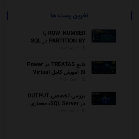
آخرین پست ها
ROW_NUMBER با
PARTITION BY در SQL
Server آموزش کامل با مثال
۱۴۰۵/۰۵/۱۴
و نکات Performance
تابع TREATAS در Power
BI آموزش کامل Virtual
Relationship،
۱۴۰۵/۰۵/۱۳
Performance و مقایسه با
USERELATIONSHIP
بررسی تخصصی OUTPUT
در SQL Server، معماری
INSERTED و DELETED،
۱۴۰۵/۰۵/۱۲
Audit Trail