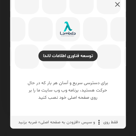
توسعه فناوری اطلاعات لاندا
چرا اصل GIGO (Garbage In, Garbage Out)
Metrics، Logs و Traces چیست؟ راهنمای
کامل تفاوت‌ها و معماری Observability
که آین
مهندسی داده (Data Engineering)
پایگاه دا
برای دسترسی سریع و آسان هر بار که در حال
نرم‌افزار
,
هوش 
حرکت هستید، برنامه وب وب سایت ما را بر
روی صفحه اصلی خود نصب کنید
فقط روی
و سپس «افزودن به صفحه اصلی» ضربه بزنید