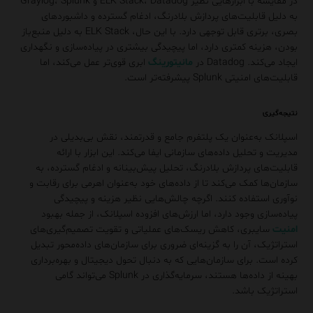
در مقایسه با ابزارهایی نظیر ELK Stack، Datadog و Graylog، Splunk
به دلیل قابلیت‌های پردازش بلادرنگ، ادغام گسترده و داشبوردهای
بصری، برتری قابل توجهی دارد. با این حال، ELK Stack به دلیل منبع‌باز
بودن، هزینه کمتری دارد، اما پیچیدگی بیشتری در پیاده‌سازی و نگهداری
ایجاد می‌کند. Datadog در
مانیتورینگ
ابری قوی‌تر عمل می‌کند، اما
قابلیت‌های امنیتی Splunk پیشرفته‌تر است.
نتیجه‌گیری
اسپلانک به‌عنوان یک پلتفرم جامع و قدرتمند، نقش بی‌بدیلی در
مدیریت و تحلیل داده‌های سازمانی ایفا می‌کند. این ابزار با ارائه
قابلیت‌های پردازش بلادرنگ، تحلیل پیش‌بینانه و ادغام گسترده، به
سازمان‌ها کمک می‌کند تا از داده‌های خود به‌عنوان اهرمی برای رقابت و
نوآوری استفاده کنند. اگرچه چالش‌هایی نظیر هزینه و پیچیدگی
پیاده‌سازی وجود دارد، اما ارزش‌های افزوده اسپلانک، از جمله بهبود
امنیت
سایبری، کاهش ریسک‌های عملیاتی و تقویت تصمیم‌گیری‌های
استراتژیک، آن را به گزینه‌ای ضروری برای سازمان‌های داده‌محور تبدیل
کرده است. برای سازمان‌هایی که به دنبال تحول دیجیتال و بهره‌برداری
بهینه از داده‌ها هستند، سرمایه‌گذاری در Splunk می‌تواند گامی
استراتژیک باشد.