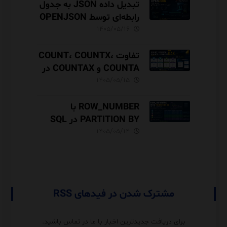
تبدیل داده JSON به جدول
رابطه‌ای توسط OPENJSON
در SQL Server
۱۴۰۵/۰۵/۱۶
تفاوت COUNT، COUNTX،
COUNTA و COUNTAX در
DAX
۱۴۰۵/۰۵/۱۵
ROW_NUMBER با
PARTITION BY در SQL
Server آموزش کامل با مثال
۱۴۰۵/۰۵/۱۴
و نکات Performance
مشترک شدن در فیدهای RSS
برای دریافت جدیدترین اخبار با ما در تماس باشید.