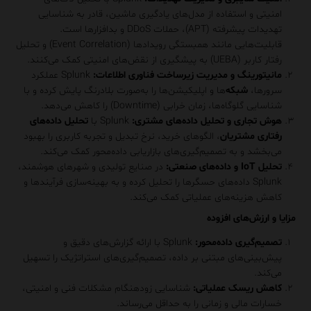
امنیتی و استفاده از مدل‌های یادگیری ماشین، قادر به شناسایی
تهدیدات پیشرفته (APT)، حملات DDoS و بدافزارها است.
قابلیت‌هایی مانند همبستگی رویدادها (Event Correlation) و تحلیل
رفتار کاربر (UEBA) به پیشگیری از نقض‌های امنیتی کمک می‌کنند.
مانیتورینگ و مدیریت زیرساخت فناوری اطلاعات
:
Splunk عملکرد
سرورها،
شبکه‌
ها و اپلیکیشن‌ها را به‌صورت بلادرنگ پایش کرده و با
شناسایی گلوگاه‌ها، زمان خرابی (Downtime) را کاهش می‌دهد.
هوش تجاری و تحلیل داده‌های مشتری
:
Splunk با
تحلیل داده‌های
رفتاری مشتریان
، الگوهای خرید، نرخ تبدیل و تجربه کاربری را بهبود
می‌بخشد و به تصمیم‌گیری‌های بازاریابی داده‌محور کمک می‌کند.
تحلیل IoT و داده‌های صنعتی
:
در صنایع تولیدی و شهرهای هوشمند،
Splunk داده‌های حسگرها را تحلیل کرده و به بهینه‌سازی فرآیندها و
کاهش هزینه‌های عملیاتی کمک می‌کند.
مزایا و ارزش‌های افزوده
تصمیم‌گیری داده‌محور
:
Splunk با ارائه گزارش‌های دقیق و
پیش‌بینی‌های مبتنی بر داده، تصمیم‌گیری‌های استراتژیک را تسهیل
می‌کند.
کاهش ریسک عملیاتی
:
شناسایی زودهنگام مشکلات فنی و امنیتی،
خسارات مالی و زمانی را به حداقل می‌رساند.