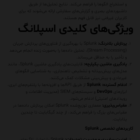
و استخراج الگوها را فراهم می‌کند. نتایج تحلیل‌ها از طریق
داشبوردهای بصری و گزارش‌های سفارشی ارائه می‌شوند که برای
کاربران غیرفنی نیز قابل فهم هستند.
ویژگی‌های کلیدی اسپلانگ
پردازش بلادرنگ
:
Splunk با بهره‌گیری از فناوری‌های پردازش جریان
(Stream Processing)، تحلیل داده‌ها را به‌صورت زنده انجام می‌دهد
و تأخیر را به حداقل می‌رساند.
یادگیری ماشین یکپارچه
:
قابلیت‌های یادگیری ماشین Splunk، مانند
مدل‌های پیش‌بینانه و تشخیص ناهنجاری، به شناسایی الگوهای
غیرعادی و پیش‌بینی مشکلات کمک می‌کنند.
ادغام گسترده
:
Splunk
از طریق APIها و افزونه‌ها با پلتفرم‌های ابری،
ابزارهای
DevOps
و سیستم‌های SIEM (مدیریت اطلاعات و
رویدادهای امنیتی) ادغام می‌شود.
مقیاس‌پذیری
:
معماری توزیع‌شده Splunk امکان پردازش داده‌ها در
مقیاس‌های بزرگ را فراهم می‌کند، از چند گیگابایت تا چندین
پتابایت.
کاربردهای تخصصی Splunk
امنیت سایبری و مدیریت تهدیدات
:
Splunk با تحلیل لاگ‌های