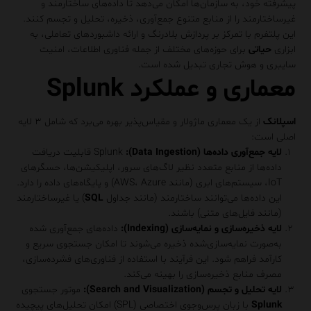
پیشرفته خود، به سازمان‌ها امکان می‌دهد تا داده‌های ساختارمند و
غیرساختارمند را از منابع متنوع جمع‌آوری، ذخیره، تحلیل و تجسم کنند.
این پلتفرم با تمرکز بر پردازش بلادرنگ و ارائه داشبوردهای تعاملی، به
ابزاری
حیاتی
برای حوزه‌های مختلف از جمله فناوری اطلاعات، امنیت
سایبری و هوش تجاری تبدیل شده است.
معماری و عملکرد Splunk
اسپلانک
از یک معماری ماژولار و مقیاس‌پذیر بهره می‌برد که شامل ۳ لایه
اصلی است:
لایه جمع‌آوری داده‌ها (Data Ingestion)
:
Splunk قابلیت دریافت
داده‌ها از منابع متعدد نظیر لاگ‌های سرور، اپلیکیشن‌ها، حسگرهای
IoT، سیستم‌های ابری (مانند AWS، Azure) و پایگاه‌های داده را دارد.
این داده‌ها می‌توانند ساختارمند (مانند جداول
SQL
) یا غیرساختارمند
(مانند فایل‌های متنی) باشند.
لایه ذخیره‌سازی و نمایه‌سازی (Indexing)
:
داده‌های جمع‌آوری‌ شده
به‌صورت نمایه‌سازی‌شده ذخیره می‌شوند تا امکان جستجوی سریع و
کارآمد فراهم شود. این فرآیند با استفاده از فناوری‌های فشرده‌سازی،
مصرف منابع ذخیره‌سازی را بهینه می‌کند.
لایه تحلیل و تجسم (Search and Visualization)
:
موتور جستجوی
Splunk
با زبان پرس‌وجوی اختصاصی (SPL) امکان تحلیل‌های پیچیده