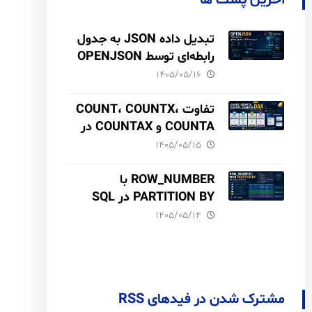
آخرین پست ها
تبدیل داده JSON به جدول
رابطه‌ای توسط OPENJSON
در SQL Server
۱۴۰۵/۰۵/۱۶
تفاوت COUNT، COUNTX،
COUNTA و COUNTAX در
DAX
۱۴۰۵/۰۵/۱۵
ROW_NUMBER با
PARTITION BY در SQL
Server آموزش کامل با مثال
۱۴۰۵/۰۵/۱۴
و نکات Performance
مشترک شدن در فیدهای RSS