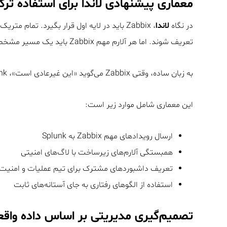
معماری پیشنهادی لاندا برای استفاده ترک
در نگاه
لاندا
، Zabbix باید در لایه اول قرار بگیرد. تما
تعریف شوند. اما هر آلارم مهم Zabbix باید یک مسیر مشخص به Splunk داشته باشد.
به زبان ساده، وقتی Zabbix می‌گوید «این غیرعادی است»، Splunk باید بپرسد «چه چیزی پشت این غیرعادی بودن است».
این معماری شامل موارد زیر است:
ارسال رویدادهای مهم Zabbix به Splunk
همبستگی آلارم‌های زیرساخت با لاگ‌های امنیتی
تعریف داشبوردهای مشترک برای تیم عملیات و امنیت
استفاده از الگوهای رفتاری به جای آستانه‌های ثابت
تصمیم‌گیری مدیریتی بر اساس داده واق