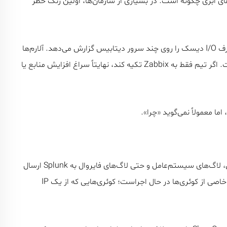
ابری چگونه است. در بسیاری از سازمان‌ها، اولین زنگ خطر
فرض کنید در یک سازمان مالی، Zabbix افزایش تدریجی مصرف I/O دیسک را روی چند سرور دیتابیس گزارش می‌دهد. آلارم‌ها
یکی پس از دیگری فعال می‌شوند، اما هنوز چیزی قطعی نیست. اگر تیم فقط به Zabbix تکیه کند، نهایتاً سراغ افزایش منابع یا
وارد بازی می‌شود. لاگ‌های دیتابیس، لاگ‌های سیستم‌عامل و حتی لاگ‌های فایروال به Splunk ارسال
شده‌اند. با یک جستجوی ساده، تیم متوجه می‌شود که الگوی خاصی از کوئری‌ها در حال اجراست؛ کوئری‌هایی که از یک IP