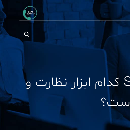
مقایسه جامع Zabbix، Splunk و SolarWinds کدام ابزار نظارت و
است؟