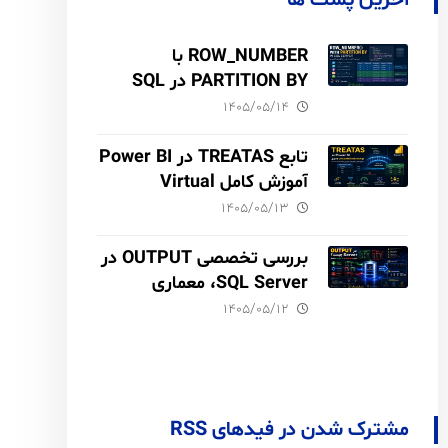
آخرین پست ها
ROW_NUMBER با
PARTITION BY در SQL
Server آموزش کامل با مثال
۱۴۰۵/۰۵/۱۴
و نکات Performance
تابع TREATAS در Power BI
آموزش کامل Virtual
Relationship،
۱۴۰۵/۰۵/۱۳
Performance و مقایسه با
USERELATIONSHIP
بررسی تخصصی OUTPUT در
SQL Server، معماری
INSERTED و DELETED،
۱۴۰۵/۰۵/۱۲
Audit Trail
مشترک شدن در فیدهای RSS