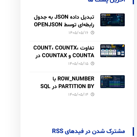
آخرین پست ها
تبدیل داده JSON به جدول
رابطه‌ای توسط OPENJSON
در SQL Server
۱۴۰۵/۰۵/۱۶
تفاوت COUNT، COUNTX،
COUNTA و COUNTAX در
DAX
۱۴۰۵/۰۵/۱۵
ROW_NUMBER با
PARTITION BY در SQL
Server آموزش کامل با مثال
۱۴۰۵/۰۵/۱۴
و نکات Performance
مشترک شدن در فیدهای RSS