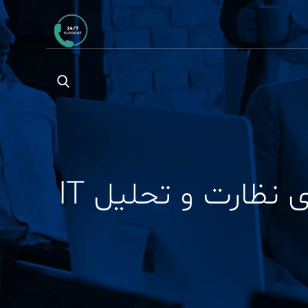
مقایسه جامع Splunk و Zabbix کدام ابزار برای نظارت و تحلیل IT