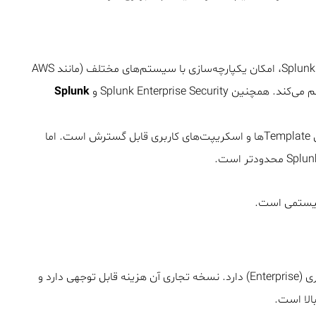
این ابزار با بیش از ۱۰۰۰ ماژول موجود در Splunkbase، امکان یکپارچه‌سازی با سیستم‌های مختلف (مانند AWS
Splunk
با وجود جامعه بزرگ منبع باز، Zabbix از طریق Templateها و اسکریپت‌های کاربری قابل گسترش است. اما
نسخه رایگان (Free) و نسخه‌های تجاری (Enterprise) دارد. نسخه تجاری آن هزینه قابل توجهی دارد و
الا است.