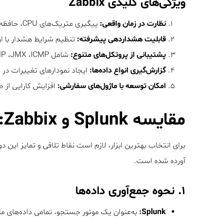
ویژگی‌های کلیدی Zabbix
نظارت در زمان واقعی:
پیگیری متریک‌های CPU، حافظه، دیسک و سایر منابع.
قابلیت هشداردهی پیشرفته:
تنظیم شرایط هشدار با ارسال اعل
پشتیبانی از پروتکل‌های متنوع:
شامل SNMP ،JMX ،ICMP و API.
گزارش‌گیری انواع داده‌ها:
ایجاد نمودارهای تغییرات در 
امکان توسعه با ماژول‌های سفارشی:
افزایش کارایی از ط
مقایسه Splunk و Zabbix: چه تفاوت‌هایی دارند؟
برای انتخاب بهترین ابزار، لازم است نقاط تلاقی و تمایز این د
آورده شده است.
۱.
نحوه جمع‌آوری داده‌ها
Splunk:
به‌عنوان یک موتور جستجو، تمامی داده‌های ما