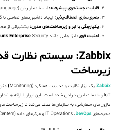
قابلیت جستجوی پیشرفته:
استفاده از زبان SPL (Search Processing Language) برای استخراج اطلاعات دقیق.
بصری‌سازی انعطاف‌پذیر:
ایجاد داشبوردهای تعاملی با گ
یکپارچگی با ابر و زیرساخت‌های مدرن:
پشتیبانی از محیط‌های ابری (Kubernetes
امنیت قوی:
ابزارهایی مانند
Security برای شناسایی تهدیدها و تحلیل فعالیت‌های مشکوک.
lunk Enterprise
Zabbix: سیستم نظارت ق
زیرساخت
Zabbix
یک ابزار نظارت و مدیریت عملکرد (Monitoring
)
منبع
IoT و خدمات ابری طراحی شده است. این ابزار با ارائه هشد
ماژول‌های سفارشی، به سازمان‌ها کمک می‌کند تا زیرساخت‌های 
محیط‌های IT Operations ،
DevOps
و مرکزهای داده (Data Centers) استفاده می‌شود.