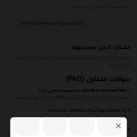
راه‌حل: مسیر لاگ‌ها را بررسی کنید:
مشکل: کندی جستجوها
راه‌حل: RAM و CPU بیشتری اختصاص دهید یا تعداد Indexerها را
افزایش دهید.
سوالات متداول (FAQ)
۱. Splunk Enterprise Free چه محدودیت‌هایی دارد؟
نسخه رایگان فقط اجازه ایندکس کردن ۵۰۰MB داده در روز را می‌دهد.
۲. آیا اسپلانک روی لپ‌تاپ هم قابل نصب است؟
بله، برای آموزش و تست می‌توانید روی ویندوز یا لینوکس نصب کنید.
۳. بهترین سیستم‌عامل برای اسپلانک کدام است؟
اسپلانک روی هر دو ویندوز و لینوکس خوب کار می‌کند، اما در محیط‌های