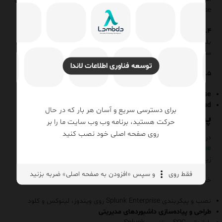
Enterprise معمولاً روی لینوکس نصب می‌شود.
۴. آیا می‌توان Splunk را روی کلود نصب کرد؟
بله، Splunk قابلیت استقرار روی AWS، Azure و GCP را دارد. همچنین
سرویس Splunk Cloud به‌صورت SaaS ارائه می‌شود.
توسعه فناوری اطلاعات لاندا
۵. تفاوت Splunk Enterprise و Splunk Cloud چیست؟
Splunk Enterprise:
نصب روی سرورهای داخلی (On-Premises)
Splunk Cloud:
ارائه‌شده به‌صورت سرویس (SaaS)
برای دسترسی سریع و آسان هر بار که در حال
پیشنهاد لاندا برای شما
حرکت هستید، برنامه وب وب سایت ما را بر
روی صفحه اصلی خود نصب کنید
در
لاندا
ما به سازمان‌ها کمک می‌کنیم تا با استفاده از
Splunk
Enterprise و SolarWinds
، یک راهکار جامع برای مانیتورینگ
زیرساخت‌ها و
امنیت سایبری
بسازند.
فقط روی
و سپس «افزودن به صفحه اصلی» ضربه بزنید
خدمات ما شامل:
نصب و پیکربندی Splunk Enterprise روی ویندوز، لینوکس و کلود
طراحی و پیاده‌سازی داشبوردهای مدیریتی