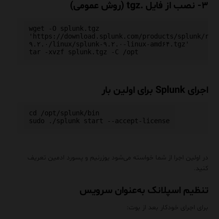
۳- نصب از فایل .tgz (روش عمومی)
wget -O splunk.tgz 
'https://download.splunk.com/products/splunk/rel
۹.۲.۰/linux/splunk-۹.۲.۰-linux-amd۶۴.tgz'

اجرای Splunk برای اولین بار
cd /opt/splunk/bin

در اولین اجرا از شما خواسته می‌شود یوزرنیم و پسورد ادمین تعریف
کنید.
تنظیم اسپلانک به‌عنوان سرویس
برای اجرای خودکار بعد از بوت: