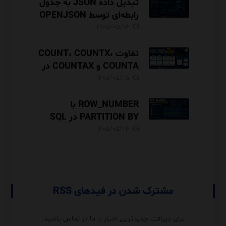
تبدیل داده JSON به جدول
رابطه‌ای توسط OPENJSON
در SQL Server
۱۴۰۵/۰۵/۱۶
تفاوت COUNT، COUNTX،
COUNTA و COUNTAX در
DAX
۱۴۰۵/۰۵/۱۵
ROW_NUMBER با
PARTITION BY در SQL
Server آموزش کامل با مثال
۱۴۰۵/۰۵/۱۴
و نکات Performance
مشترک شدن در فیدهای RSS
برای دریافت جدیدترین اخبار با ما در تماس باشید.