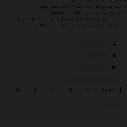
راه‌اندازی SOC مبتنی بر Splunk
یکپارچه‌سازی Splunk با SolarWinds و دیگر ابزارها
مشاوره خرید لایسنس Splunk و SolarWinds
همین امروز برای دریافت مشاوره رایگان با تیم ما در
لاندا
تماس
✆
بگیرید تا بهترین راهکار متناسب با سازمان شما ارائه شود.
روزبه امیرعصامی
۱۴۰۴/۰۶/۱۳
شبکه و امنیت