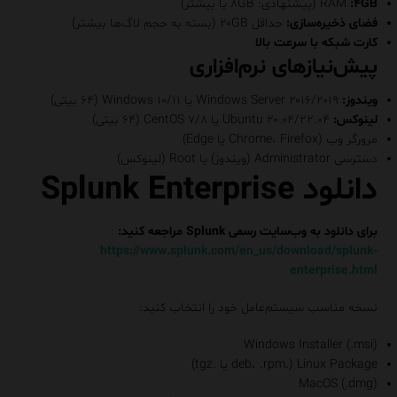
:۴GB
RAM
(پیشنهادی: ۸GB یا بیشتر)
فضای ذخیره‌سازی:
حداقل ۲۰GB (بسته به حجم لاگ‌ها بیشتر)
کارت شبکه با سرعت بالا
پیش‌نیازهای نرم‌افزاری
ویندوز:
Windows Server ۲۰۱۶/۲۰۱۹ یا Windows ۱۰/۱۱ (۶۴ بیتی)
لینوکس:
Ubuntu ۲۰.۰۴/۲۲.۰۴ یا CentOS ۷/۸ (۶۴ بیتی)
مرورگر وب (Chrome، Firefox یا Edge)
دسترسی Administrator (ویندوز) یا Root (لینوکس)
دانلود Splunk Enterprise
برای دانلود به وب‌سایت رسمی Splunk مراجعه کنید:
https://www.splunk.com/en_us/download/splunk-
enterprise.html
نسخه مناسب سیستم‌عامل خود را انتخاب کنید:
Windows Installer (.msi)
Linux Package (.deb، .rpm یا .tgz)
MacOS (.dmg)