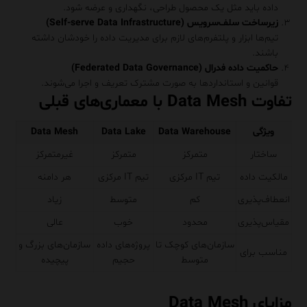
داده باید مثل یک محصول طراحی، نگهداری و عرضه شود.
زیرساخت سلف‌سرویس (Self-serve Data Infrastructure)
تیم‌ها ابزار و پلتفرم‌های لازم برای مدیریت داده را خودشان داشته
باشند.
حاکمیت داده فدرال (Federated
Data Governance
)
قوانین و استانداردها به صورت مشترک تعریف و اجرا می‌شوند.
تفاوت Data Mesh با معماری‌های قبلی
ویژگی
Data Warehouse
Data Lake
Data Mesh
ساختار
متمرکز
متمرکز
غیرمتمرکز
مالکیت داده
تیم IT مرکزی
تیم IT مرکزی
هر دامنه
انعطاف‌پذیری
کم
متوسط
زیاد
مقیاس‌پذیری
محدود
خوب
عالی
سازمان‌های کوچک تا
پروژه‌های داده
سازمان‌های بزرگ و
مناسب برای
متوسط
حجیم
پیچیده
مزایای Data Mesh