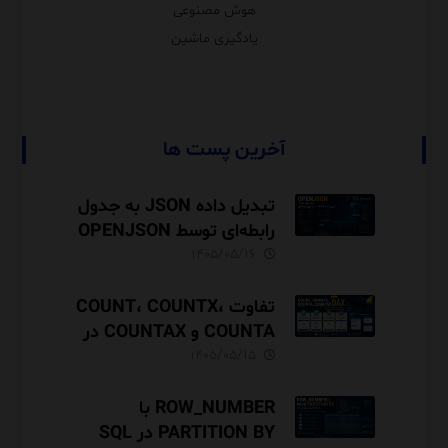
هوش مصنوعی
یادگیری ماشین
آخرین پست ها
تبدیل داده JSON به جدول
رابطه‌ای توسط OPENJSON
در SQL Server
۱۴۰۵/۰۵/۱۶
تفاوت COUNT، COUNTX،
COUNTA و COUNTAX در
DAX
۱۴۰۵/۰۵/۱۵
ROW_NUMBER با
PARTITION BY در SQL