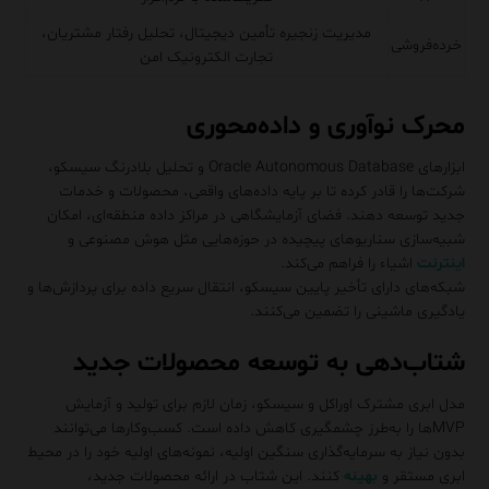
مدیریت زنجیره تأمین دیجیتال، تحلیل رفتار مشتریان،
خرده‌فروشی
تجارت الکترونیک امن
محرک نوآوری و داده‌محوری
ابزارهای Oracle Autonomous Database و تحلیل بلادرنگ سیسکو،
شرکت‌ها را قادر کرده تا بر پایه داده‌های واقعی، محصولات و خدمات
جدید توسعه دهند. فضای آزمایشگاهی در مراکز داده منطقه‌ای، امکان
شبیه‌سازی سناریوهای پیچیده در حوزه‌هایی مثل هوش مصنوعی و
اینترنت
اشیاء را فراهم می‌کند.
شبکه‌های دارای تأخیر پایین سیسکو، انتقال سریع داده برای پردازش‌ها و
یادگیری ماشینی را تضمین می‌کنند.
شتاب‌دهی به توسعه محصولات جدید
مدل ابری مشترک اوراکل و سیسکو، زمان لازم برای تولید و آزمایش
MVPها را به‌طرز چشمگیری کاهش داده است. کسب‌وکارها می‌توانند
بدون نیاز به سرمایه‌گذاری سنگین اولیه، نمونه‌های اولیه خود را در محیط
ابری مستقر و
بهینه
کنند. این شتاب در ارائه محصولات جدید،