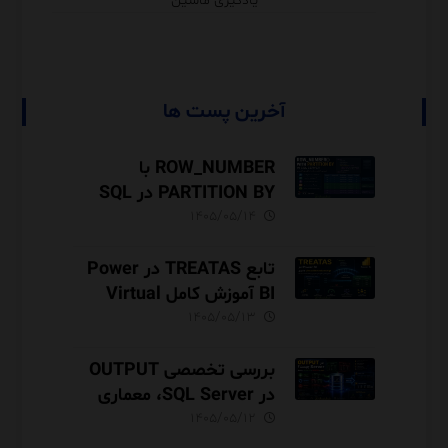
یادگیری ماشین
آخرین پست ها
ROW_NUMBER با
PARTITION BY در SQL
Server آموزش کامل با مثال
۱۴۰۵/۰۵/۱۴
و نکات Performance
تابع TREATAS در Power
BI آموزش کامل Virtual
Relationship،
۱۴۰۵/۰۵/۱۳
Performance و مقایسه با
USERELATIONSHIP
بررسی تخصصی OUTPUT
در SQL Server، معماری
INSERTED و DELETED،
۱۴۰۵/۰۵/۱۲
Audit Trail