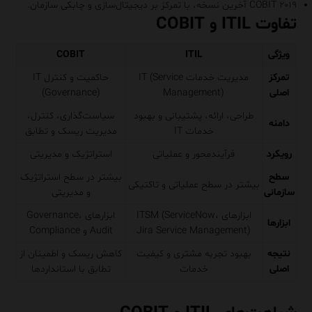
COBIT ۲۰۱۹ آخرین نسخه، با تمرکز بر دیجیتال‌سازی و چابکی سازمان.
تفاوت ITIL و COBIT
ویژگی
ITIL
COBIT
تمرکز
مدیریت خدمات IT (Service
حاکمیت و کنترل IT
اصلی
Management)
(Governance)
طراحی، ارائه، پشتیبانی و بهبود
سیاست‌گذاری، کنترل،
دامنه
خدمات IT
مدیریت ریسک و تطابق
رویکرد
فرآیندمحور و عملیاتی
استراتژیک و مدیریتی
سطح
بیشتر در سطح استراتژیک
بیشتر در سطح عملیاتی و تاکتیکی
سازمانی
و مدیریتی
ابزارهای ITSM (ServiceNow،
ابزارهای Governance،
ابزارها
Jira Service Management)
Audit و Compliance
نتیجه
بهبود تجربه مشتری و کیفیت
کاهش ریسک و اطمینان از
اصلی
خدمات
تطابق با استانداردها