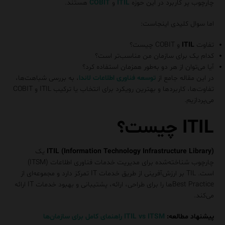
چارچوب پر کاربرد در این حوزه
ITIL
و
COBIT
هستند.
اما سوال کلیدی اینجاست:
تفاوت
ITIL
و COBIT چیست؟
کدام یک برای سازمان من مناسب‌تر است؟
آیا می‌توان از هر دو به‌طور همزمان استفاده کرد؟
در این مقاله جامع از
توسعه فناوری اطلاعات لاندا
، به بررسی شباهت‌ها،
تفاوت‌ها، کاربردها و بهترین رویکرد برای انتخاب یا ترکیب ITIL و COBIT
می‌پردازیم.
ITIL چیست؟
ITIL (Information Technology Infrastructure Library)
یک
چارچوب شناخته‌شده برای مدیریت خدمات فناوری اطلاعات (ITSM)
است. TIL بر ارزش‌آفرینی از طریق خدمات IT تمرکز دارد و مجموعه‌ای از
Best Practice‌ها را برای طراحی، ارائه، پشتیبانی و بهبود خدمات IT ارائه
می‌کند.
پیشنهاد مطالعه:
ITIL vs ITSM راهنمای کامل برای سازمان‌ها